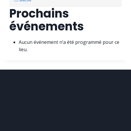
a
Prochains
l
l
événements
e
"
L
Aucun événement n’a été programmé pour ce
e
lieu.
s
B
o
n
s
A
m
i
s
"