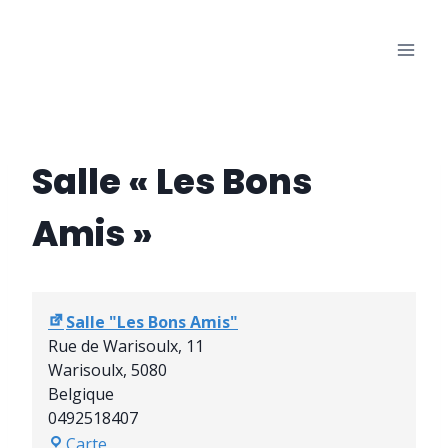
Aller
au
Les Bons Amis
contenu
Salle des fêtes de Warisoulx
Salle « Les Bons
Amis »
Salle "Les Bons Amis"
Rue de Warisoulx, 11
Warisoulx
,
5080
Belgique
0492518407
S
Carte