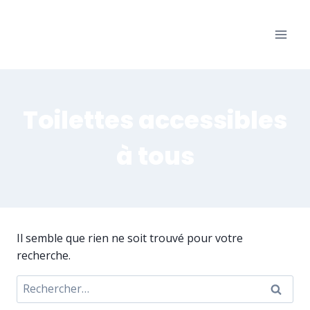
Aller
au
Les Bons Amis
contenu
Salle des fêtes de Warisoulx
Toilettes accessibles
à tous
Il semble que rien ne soit trouvé pour votre
recherche.
Rechercher :