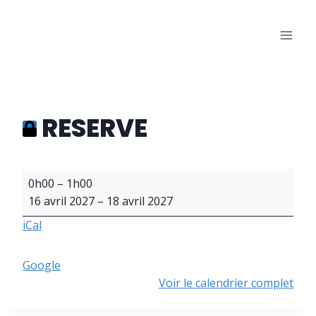
Aller
au
Les Bons Amis
contenu
Salle des fêtes de Warisoulx
RESERVE
R
0h00
–
1h00
E
16 avril 2027
–
18 avril 2027
S
iCal
E
R
V
Google
E
Voir le calendrier complet