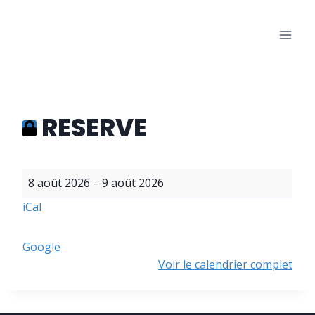
Aller
au
Les Bons Amis
contenu
Salle des fêtes de Warisoulx
RESERVE
R
8 août 2026
–
9 août 2026
E
iCal
S
E
R
Google
V
Voir le calendrier complet
E