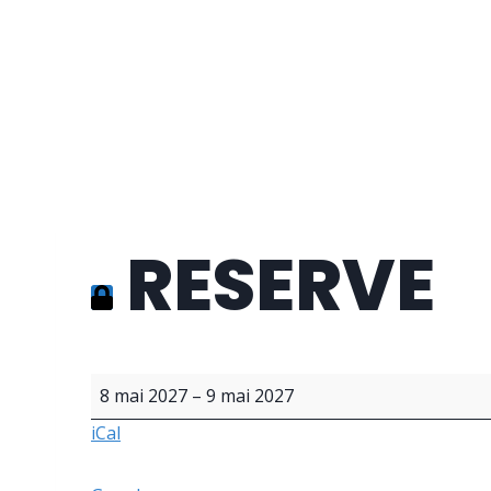
Aller
Les Bons Amis
au
contenu
Salle des fêtes de Warisoulx
RESERVE
R
8 mai 2027
–
9 mai 2027
E
iCal
S
E