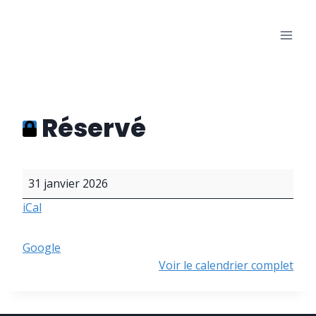
Aller
au
Les Bons Amis
contenu
Salle des fêtes de Warisoulx
Réservé
R
31 janvier 2026
é
iCal
s
e
r
Google
v
Voir le calendrier complet
é