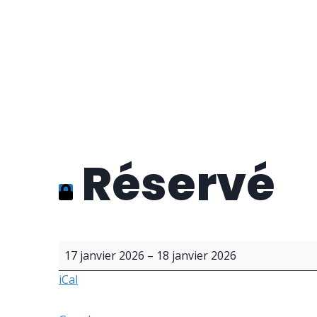
Aller
Les Bons Amis
au
contenu
Salle des fêtes de Warisoulx
Réservé
R
17 janvier 2026
–
18 janvier 2026
é
iCal
s
e