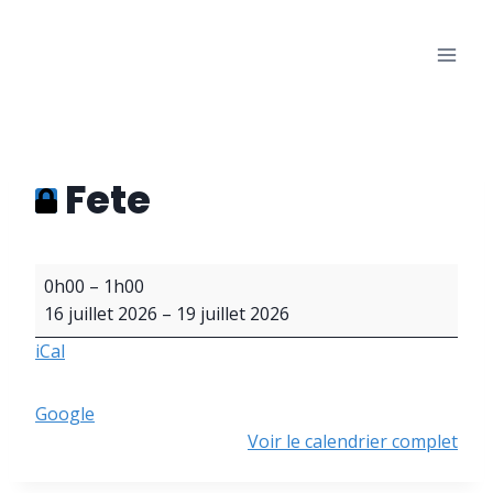
Aller
au
Les Bons Amis
contenu
Salle des fêtes de Warisoulx
Fete
F
0h00
–
1h00
e
16 juillet 2026
–
19 juillet 2026
t
iCal
e
Google
Voir le calendrier complet