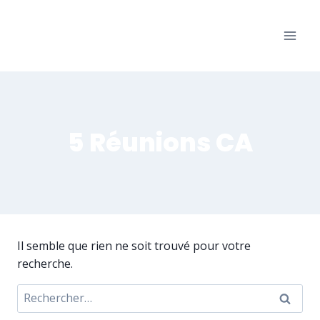
Aller
au
Les Bons Amis
contenu
Salle des fêtes de Warisoulx
5 Réunions CA
Il semble que rien ne soit trouvé pour votre
recherche.
Rechercher :